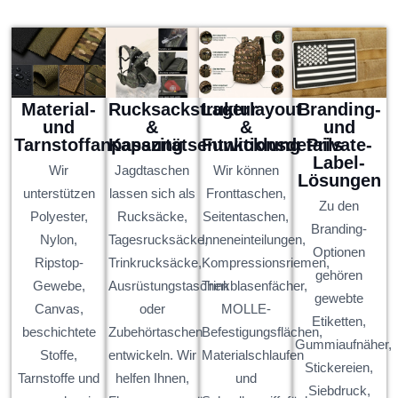
Material-
Rucksackstruktur
Lagerlayout
Branding-
und
&
&
und
Tarnstoffanpassung
Kapazitätsentwicklung
Funktionsdetails
Private-
Label-
Wir
Jagdtaschen
Wir können
Lösungen
unterstützen
lassen sich als
Fronttaschen,
Zu den
Polyester,
Rucksäcke,
Seitentaschen,
Branding-
Nylon,
Tagesrucksäcke,
Inneneinteilungen,
Optionen
Ripstop-
Trinkrucksäcke,
Kompressionsriemen,
gehören
Gewebe,
Ausrüstungstaschen
Trinkblasenfächer,
gewebte
Canvas,
oder
MOLLE-
Etiketten,
beschichtete
Zubehörtaschen
Befestigungsflächen,
Gummiaufnäher,
Stoffe,
entwickeln. Wir
Materialschlaufen
Stickereien,
Tarnstoffe und
helfen Ihnen,
und
Siebdruck,