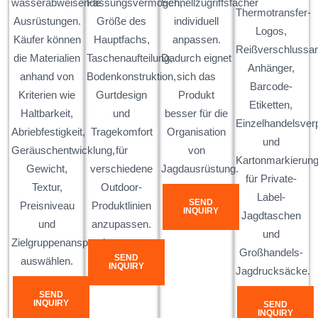
wasserabweisende
Fassungsvermögen,
Schnellzugriffsfächer
Thermotransfer-
Ausrüstungen.
Größe des
individuell
Logos,
Käufer können
Hauptfachs,
anpassen.
Reißverschlussa
die Materialien
Taschenaufteilung,
Dadurch eignet
Anhänger,
anhand von
Bodenkonstruktion,
sich das
Barcode-
Kriterien wie
Gurtdesign
Produkt
Etiketten,
Haltbarkeit,
und
besser für die
Einzelhandelsve
Abriebfestigkeit,
Tragekomfort
Organisation
und
Geräuschentwicklung,
für
von
Kartonmarkierun
Gewicht,
verschiedene
Jagdausrüstung.
für Private-
Textur,
Outdoor-
Label-
SEND
Preisniveau
Produktlinien
INQUIRY
Jagdtaschen
und
anzupassen.
und
Zielgruppenansprache
Großhandels-
SEND
auswählen.
INQUIRY
Jagdrucksäcke.
SEND
INQUIRY
SEND
INQUIRY